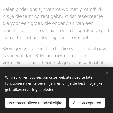
Velen onder ons zijn vertrouwd met 'groupthink'.
Als je die term correct gebruikt dat reserveer je
die voor een groep die onder druk van een
machtig leider, of een niet tegen te spreken expert,
zich al te snel neerlegt bij een alternatief
Weinigen weten echter dat die een speciaal geval
is van wat Janis& Mann noemden: defensieve
vermijding; In hun theorie sta je als individu of als
groep etc
Wij gebruiken cookies om onze website goed te laten
functioneren en te beveiligen, en om je de best mogelijke
gebruikerservaring te bieden.
Verantwoordelijke uitgever: Marc Buelens
Accepteer alleen noodzakelijke
Alles accepteren
Cookies